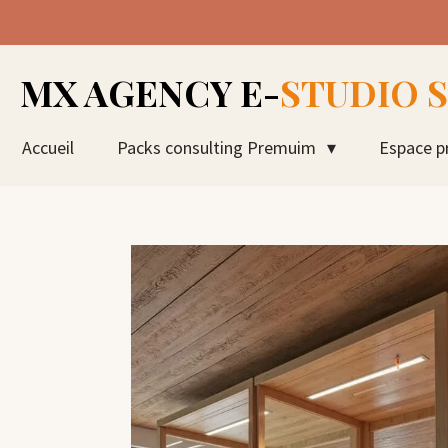
Passer
au
contenu
MX AGENCY E-
STUDIO 
principal
Accueil
Packs consulting Premuim
Espace p