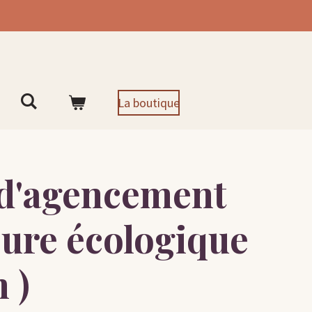
La boutique
 d'agencement
ure écologique
 )