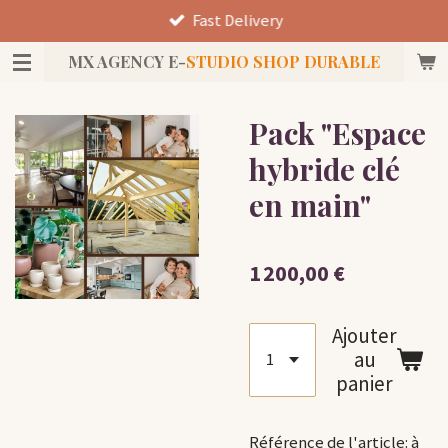
Fast Delivery
Passer
au
MX AGENCY E-
STUDIO SHOP DURABLE
contenu
principal
Pack "Espace
hybride clé
en main"
1 200,00 €
Ajouter
au
panier
Référence de l'article:
à